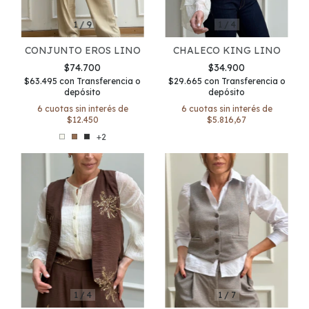
1
/
4
1
/
9
CHALECO KING LINO
CONJUNTO EROS LINO
$34.900
$74.700
$29.665
con
Transferencia o
$63.495
con
Transferencia o
depósito
depósito
6
cuotas sin interés de
6
cuotas sin interés de
$5.816,67
$12.450
+2
1
/
7
1
/
4