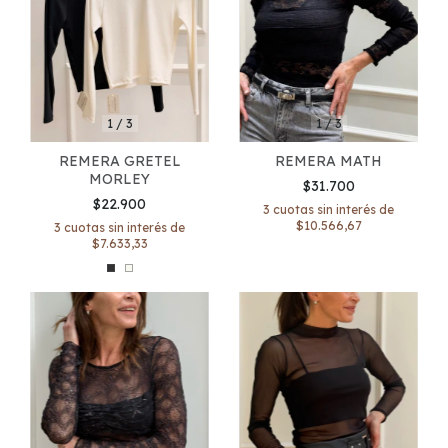
1
/
3
1
/
3
REMERA MATH
REMERA GRETEL
MORLEY
$31.700
$22.900
3
cuotas sin interés de
$10.566,67
3
cuotas sin interés de
$7.633,33