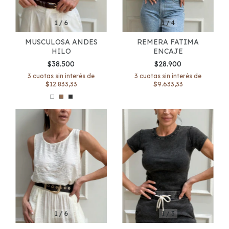
1
/
6
1
/
4
MUSCULOSA ANDES
REMERA FATIMA
HILO
ENCAJE
$38.500
$28.900
3
cuotas sin interés de
3
cuotas sin interés de
$12.833,33
$9.633,33
1
/
3
1
/
6