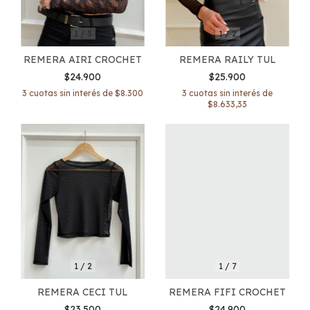
1
/
3
1
/
2
REMERA AIRI CROCHET
REMERA RAILY TUL
$24.900
$25.900
3
cuotas sin interés de
$8.300
3
cuotas sin interés de
$8.633,33
1
/
7
1
/
2
REMERA FIFI CROCHET
REMERA CECI TUL
$24.900
$23.500