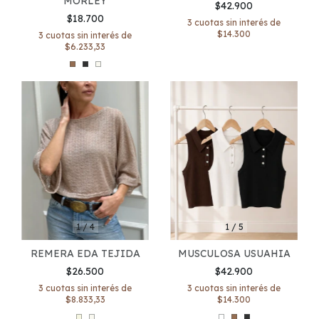
MORLEY
$42.900
$18.700
3
cuotas sin interés de
$14.300
3
cuotas sin interés de
$6.233,33
1
/
4
1
/
5
REMERA EDA TEJIDA
MUSCULOSA USUAHIA
$26.500
$42.900
3
cuotas sin interés de
3
cuotas sin interés de
$8.833,33
$14.300