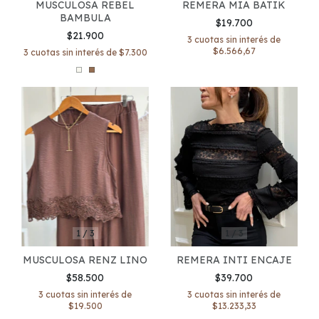
REMERA MIA BATIK
MUSCULOSA REBEL
BAMBULA
$19.700
$21.900
3
cuotas sin interés de
$6.566,67
3
cuotas sin interés de
$7.300
1
/
3
1
/
3
MUSCULOSA RENZ LINO
REMERA INTI ENCAJE
$58.500
$39.700
3
cuotas sin interés de
3
cuotas sin interés de
$19.500
$13.233,33