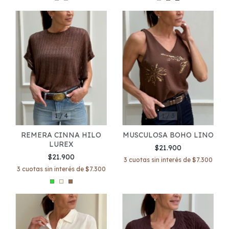
1
/
4
1
/
3
REMERA CINNA HILO
MUSCULOSA BOHO LINO
LUREX
$21.900
$21.900
3
cuotas sin interés de
$7.300
3
cuotas sin interés de
$7.300