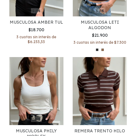
1
/
4
1
/
4
MUSCULOSA AMBER TUL
MUSCULOSA LETI
ALGODON
$18.700
$21.900
3
cuotas sin interés de
$6.233,33
3
cuotas sin interés de
$7.300
1
/
4
1
/
3
REMERA TRENTO HILO
MUSCULOSA PHILY